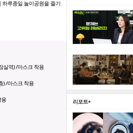
하며 하루종일 놀이공원을 즐기
잠실역) /마스크 착용
층) /마스크 착용
착용
리포트+