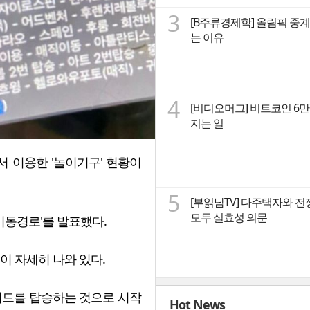
3
[B주류경제학] 올림픽 중계
는 이유
4
[비디오머그] 비트코인 6
지는 일
 이용한 '놀이기구' 현황이
5
[부읽남TV] 다주택자와 전
모두 실효성 의문
이동경로'를 발표했다.
 자세히 나와 있다.
드를 탑승하는 것으로 시작
Hot News