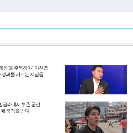
이태원'을 주목해야" 이선엽
I 시대 투자 성과를 가르는 지점들
 방글라데시 부촌 굴샨
모습에 충격을 받다