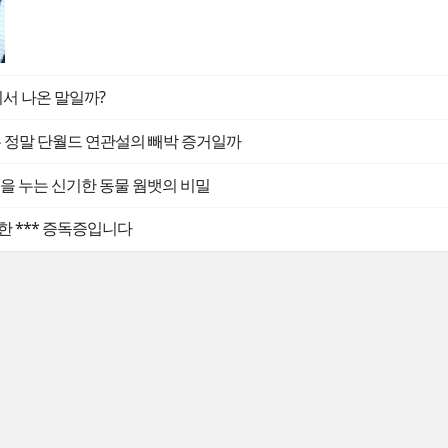
디서 나온 말일까?
는 정말 단월드 연관설의 빼박 증거일까
 똥을 누는 신기한 동물 웜뱃의 비밀
한 *** 증독증입니다