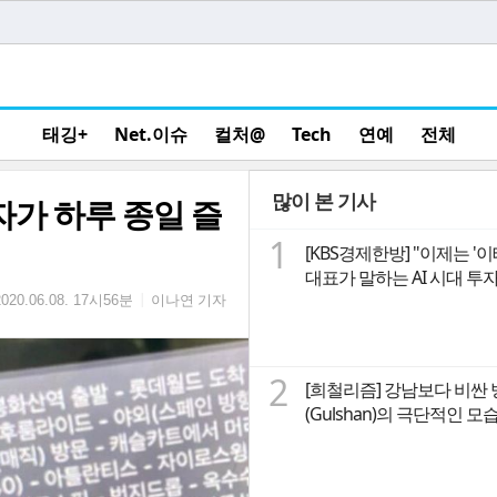
태깅+
Net.이슈
컬처@
Tech
연예
전체
많이 본 기사
자가 하루 종일 즐
1
[KBS경제한방] "이제는 '
대표가 말하는 A
이나연 기자
|
2020.06.08. 17시56분
2
[희철리즘] 강남보다 비싼
(Gulshan)의 극단적인 