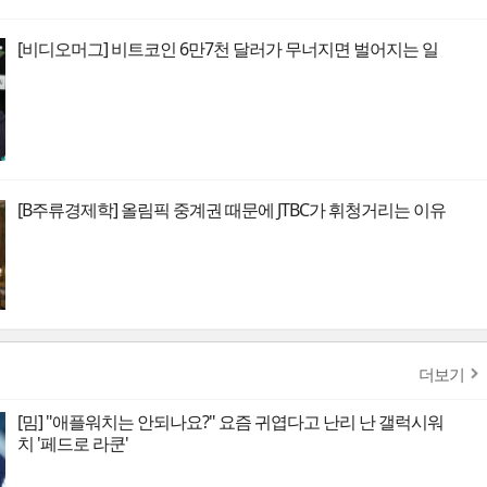
[비디오머그] 비트코인 6만7천 달러가 무너지면 벌어지는 일
[B주류경제학] 올림픽 중계권 때문에 JTBC가 휘청거리는 이유
더보기
[밈] "애플워치는 안되나요?" 요즘 귀엽다고 난리 난 갤럭시워
치 '페드로 라쿤'