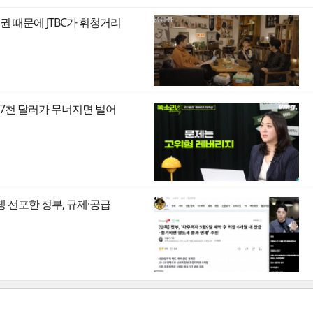
권 때문에 JTBC가 휘청거리
만7천 달러가 무너지면 벌어
쟁 선포한 정부, 규제·공급