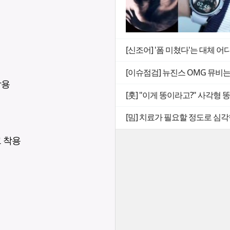
[신조어] '폼 미쳤다'는 대체 어
[이슈점검] 뉴진스 OMG 뮤비
착용
[훗] "이게 똥이라고?" 사각형
[밈] 치료가 필요할 정도로 심각
크 착용