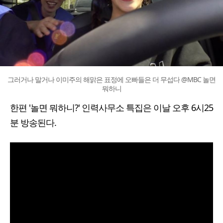
그러거나 말거나 이미주의 해맑은 표정에 오빠들은 더 무섭다 @MBC 놀면
뭐하니
한편 '놀면 뭐하니?' 인력사무소 특집은 이날 오후 6시25
분 방송된다.