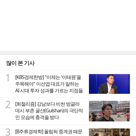
많이 본 기사
1
[KBS경제한방] "이제는 '이태원'을
주목해야" 이선엽 대표가 말하는
AI 시대 투자 성과를 가르는 지점들
2
[희철리즘] 강남보다 비싼 방글라
데시 부촌 굴샨(Gulshan)의 극단적
인 모습에 충격을 받다
3
[B주류경제학] 올림픽 중계권 때문