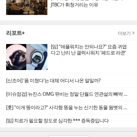
JTBC가 휘청거리는 이유
리포트+
더보기
[밈] "애플워치는 안되나요?" 요즘 귀엽
다고 난리 난 갤럭시워치 '페드로 라쿤'
[신조어] '폼 미쳤다'는 대체 어디서 나온 말일까?
[이슈점검] 뉴진스 OMG 뮤비는 정말 단월드 연관설의 빼박 증거일까
[훗] "이게 똥이라고?" 사각형 똥을 누는 신기한 동물 웜뱃의 비밀
[밈] 치료가 필요할 정도로 심각한 *** 증독증입니다