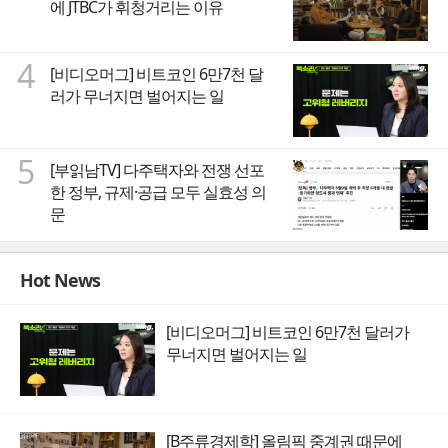
에 JTBC가 휘청거리는 이유
4
[비디오머그] 비트코인 6만7천 달
러가 무너지면 벌어지는 일
5
[부읽남TV] 다주택자와 전쟁 선포
한 정부, 규제·공급 모두 실효성 의
문
Hot News
[비디오머그] 비트코인 6만7천 달러가
무너지면 벌어지는 일
[B주류경제학] 올림픽 중계권 때문에