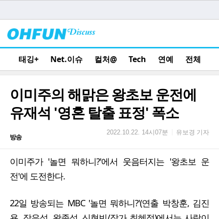
태깅+
Net.이슈
컬처@
Tech
연예
전체
이미주의 해맑은 왕초보 운전에
유재석 '영혼 탈출 표정' 폭소
유보경 기자
|
2022.10.22. 14시07분
방송
이미주가 '놀면 뭐하니?'에서 웃음터지는 '왕초보 운
전'에 도전한다.
22일 방송되는 MBC '놀면 뭐하니?'(연출 박창훈, 김진
용, 장우성, 왕종석, 신현빈/작가 최혜정)에서는 사람이