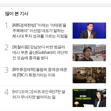
많이 본 기사
1
[KBS경제한방] "이제는 '이태원'을
주목해야" 이선엽 대표가 말하는
AI 시대 투자 성과를 가르는 지점들
2
[희철리즘] 강남보다 비싼 방글라
데시 부촌 굴샨(Gulshan)의 극단적
인 모습에 충격을 받다
3
[B주류경제학] 올림픽 중계권 때문
에 JTBC가 휘청거리는 이유
4
[비디오머그] 비트코인 6만7천 달
러가 무너지면 벌어지는 일