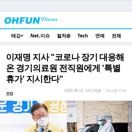
태깅+
Net.이슈
컬처@
Tech
연예
전체
이재명 지사 "코로나 장기 대응해
온 경기의료원 전직원에게 '특별
휴가' 지시한다"
이나연 기자
|
2020.06.11. 13시15분
건강