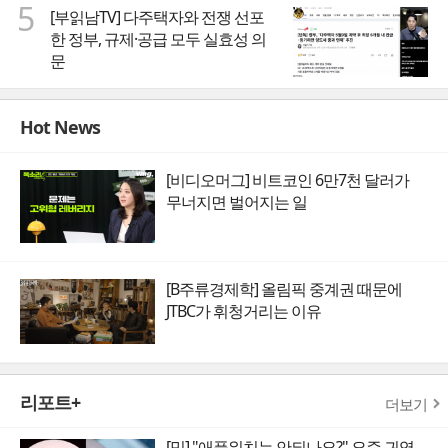
5
[부읽남TV] 다주택자와 전쟁 선포
한 정부, 규제·공급 모두 실효성 의
문
Hot News
[비디오머그] 비트코인 6만7천 달러가
무너지면 벌어지는 일
[B주류경제학] 올림픽 중계권 때문에
JTBC가 휘청거리는 이유
리포트+
더보기
[밈] "애플워치는 안되나요?" 요즘 귀엽