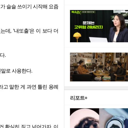
가 슬슬 쓰이기 시작해 요즘
데, '내또출'은 이 보다 더
다.
줄인말로 사용한다.
라고 말한 게 과연 틀린 용례
리포트+
 건 확실히 짚고 넘어가자. 이