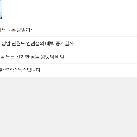
디서 나온 말일까?
는 정말 단월드 연관설의 빼박 증거일까
 똥을 누는 신기한 동물 웜뱃의 비밀
한 *** 증독증입니다