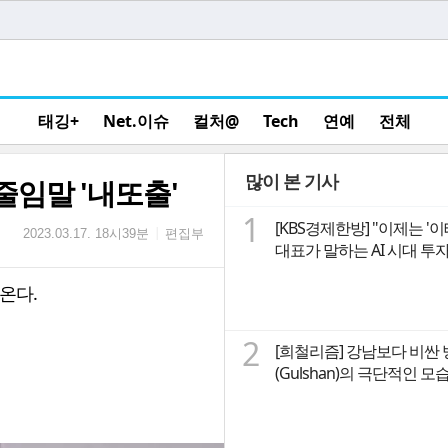
태깅+
Net.이슈
컬처@
Tech
연예
전체
많이 본 기사
줄임말 '내또출'
1
[KBS경제한방] "이제는 '
편집부
|
2023.03.17. 18시39분
대표가 말하는 A
온다.
2
[희철리즘] 강남보다 비싼
(Gulshan)의 극단적인 