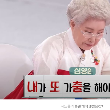
내또출의 틀린 해석 @방송캡처