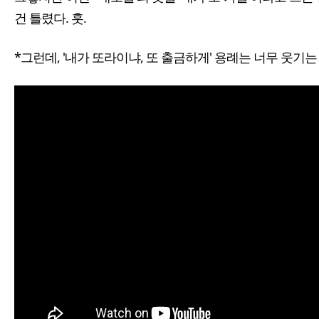
건 틀렸다. 훗.
*그런데, '내가 또라이냐, 또 출금하게' 용례는 너무 웃기는