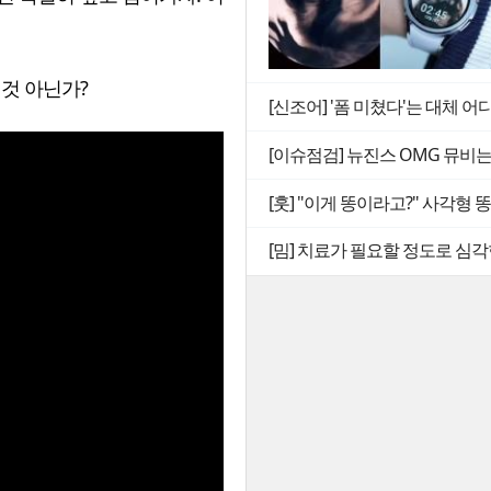
 것 아닌가?
[신조어] '폼 미쳤다'는 대체 어
[이슈점검] 뉴진스 OMG 뮤비
[훗] "이게 똥이라고?" 사각형
[밈] 치료가 필요할 정도로 심각