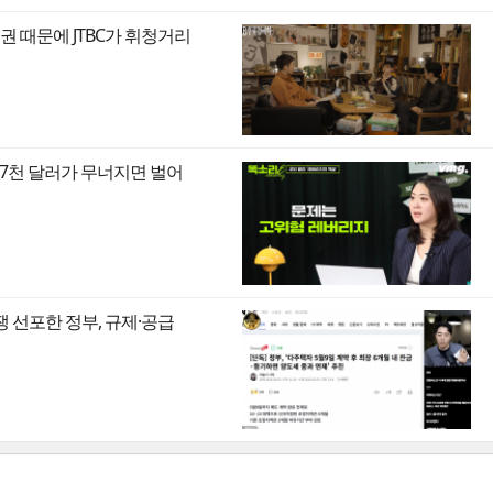
권 때문에 JTBC가 휘청거리
만7천 달러가 무너지면 벌어
쟁 선포한 정부, 규제·공급