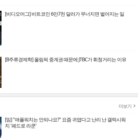
[비디오머그] 비트코인 6만7천 달러가 무너지면 벌어지는 일
[B주류경제학] 올림픽 중계권 때문에 JTBC가 휘청거리는 이유
더보기
[밈] "애플워치는 안되나요?" 요즘 귀엽다고 난리 난 갤럭시워
치 '페드로 라쿤'