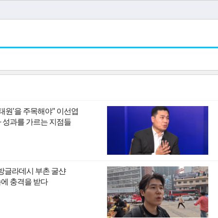
이태원'을 주목해야" 이선엽
I 시대 투자 성과를 가르는 지점들
 방글라데시 부촌 굴샨
모습에 충격을 받다