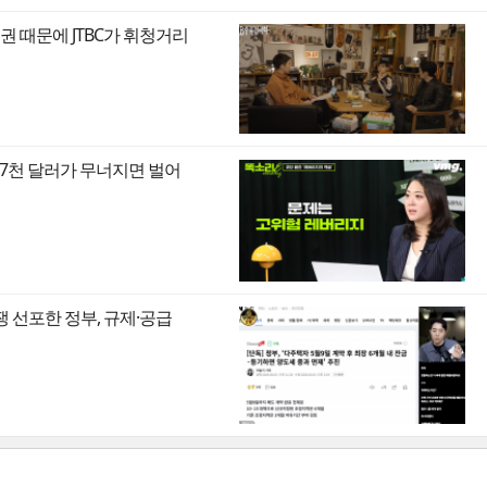
권 때문에 JTBC가 휘청거리
만7천 달러가 무너지면 벌어
쟁 선포한 정부, 규제·공급