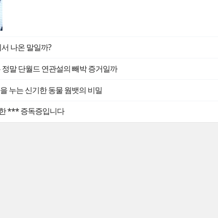
디서 나온 말일까?
는 정말 단월드 연관설의 빼박 증거일까
 똥을 누는 신기한 동물 웜뱃의 비밀
한 *** 증독증입니다