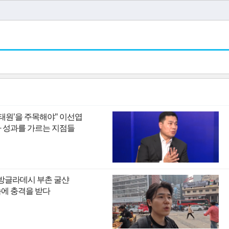
이태원'을 주목해야" 이선엽
I 시대 투자 성과를 가르는 지점들
 방글라데시 부촌 굴샨
모습에 충격을 받다