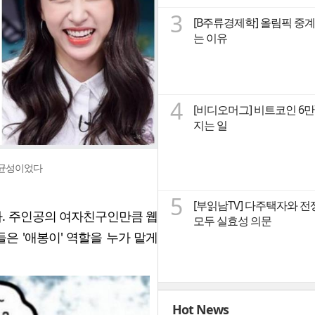
3
[B주류경제학] 올림픽 중계
는 이유
4
[비디오머그] 비트코인 6
지는 일
강균성이었다
5
[부읽남TV] 다주택자와 전
이다. 주인공의 여자친구인만큼 웹
모두 실효성 의문
은 '애봉이' 역할을 누가 맡게
Hot News