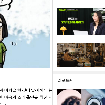
리포트+
과 미팅을 한 것이 알려져 '애봉
 '마음의 소리'출연을 확정 지
겼다.