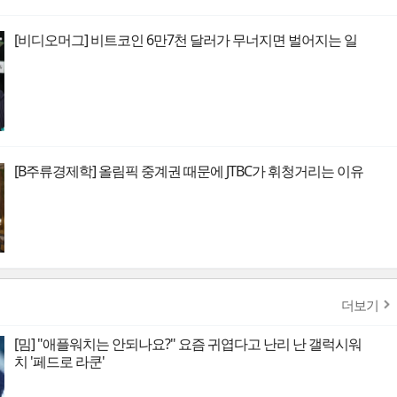
[비디오머그] 비트코인 6만7천 달러가 무너지면 벌어지는 일
[B주류경제학] 올림픽 중계권 때문에 JTBC가 휘청거리는 이유
더보기
[밈] "애플워치는 안되나요?" 요즘 귀엽다고 난리 난 갤럭시워
치 '페드로 라쿤'