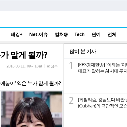
태깅+
Net.이슈
컬처@
Tech
연예
전체
많이 본 기사
가 맡게 될까?
1
[KBS경제한방] "이제는 '
편집부
|
2016.03.11. 09시18분
대표가 말하는 A
애봉이' 역은 누가 맡게 될까?
2
[희철리즘] 강남보다 비싼
(Gulshan)의 극단적인 