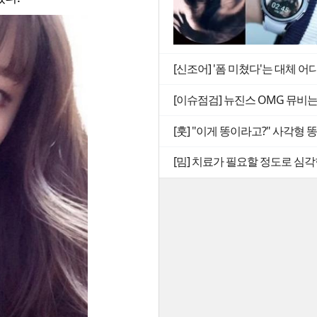
[신조어] '폼 미쳤다'는 대체 어
[이슈점검] 뉴진스 OMG 뮤비
[훗] "이게 똥이라고?" 사각형
[밈] 치료가 필요할 정도로 심각