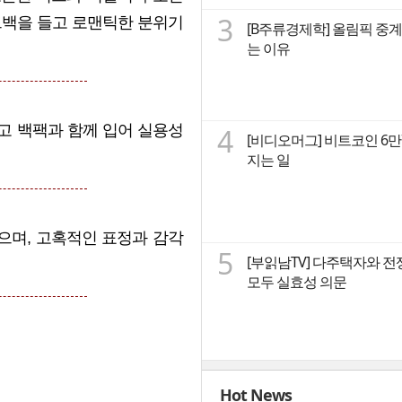
3
드백을 들고 로맨틱한 분위기
[B주류경제학] 올림픽 중계
는 이유
입고 백팩과 함께 입어 실용성
4
[비디오머그] 비트코인 6
지는 일
으며, 고혹적인 표정과 감각
5
[부읽남TV] 다주택자와 전
모두 실효성 의문
Hot News