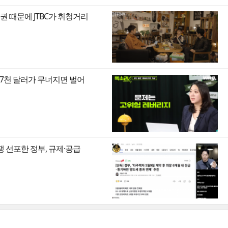
권 때문에 JTBC가 휘청거리
만7천 달러가 무너지면 벌어
쟁 선포한 정부, 규제·공급