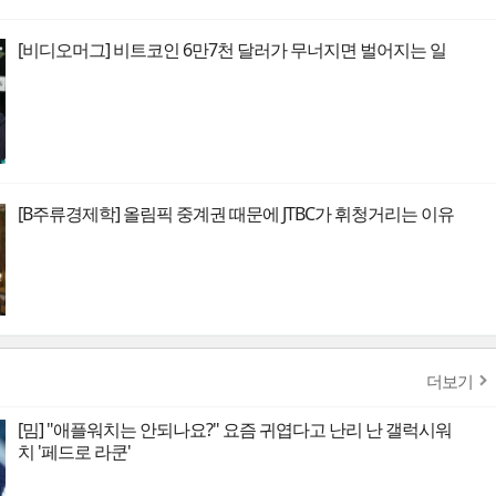
[비디오머그] 비트코인 6만7천 달러가 무너지면 벌어지는 일
[B주류경제학] 올림픽 중계권 때문에 JTBC가 휘청거리는 이유
더보기
[밈] "애플워치는 안되나요?" 요즘 귀엽다고 난리 난 갤럭시워
치 '페드로 라쿤'