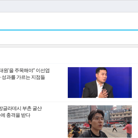
이태원'을 주목해야" 이선엽
I 시대 투자 성과를 가르는 지점들
 방글라데시 부촌 굴샨
모습에 충격을 받다