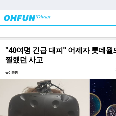
"40여명 긴급 대피" 어제자 롯데월
찔했던 사고
놀이공원