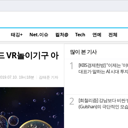
태깅+
Net.이슈
컬처@
Tech
연예
전체
많이 본 기사
드 VR놀이기구 아
1
[KBS경제한방] "이제는 '
대표가 말하는 A
김태준 기자
|
2019.07.10. 19시18분
2
[희철리즘] 강남보다 비싼
(Gulshan)의 극단적인 