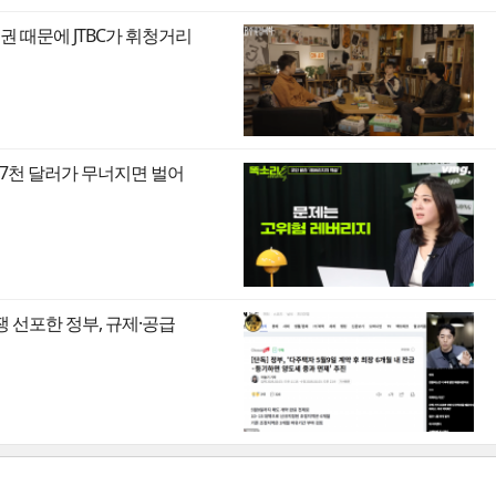
권 때문에 JTBC가 휘청거리
만7천 달러가 무너지면 벌어
쟁 선포한 정부, 규제·공급