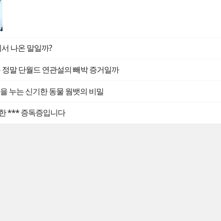
디서 나온 말일까?
는 정말 단월드 연관설의 빼박 증거일까
 똥을 누는 신기한 동물 웜뱃의 비밀
한 *** 증독증입니다