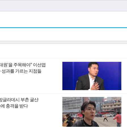
이태원'을 주목해야" 이선엽
I 시대 투자 성과를 가르는 지점들
 방글라데시 부촌 굴샨
모습에 충격을 받다