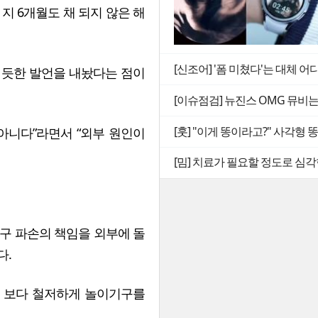
지 6개월도 채 되지 않은 해
[신조어] '폼 미쳤다'는 대체 어
 듯한 발언을 내놨다는 점이
[이슈점검] 뉴진스 OMG 뮤비
[훗] "이게 똥이라고?" 사각형
아니다”라면서 “외부 원인이
[밈] 치료가 필요할 정도로 심각
구 파손의 책임을 외부에 돌
다.
 보다 철저하게 놀이기구를