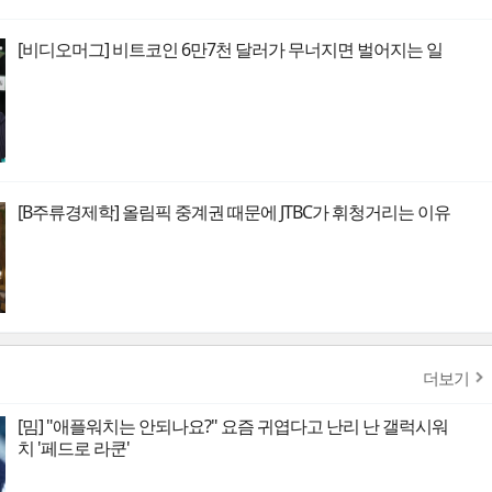
[비디오머그] 비트코인 6만7천 달러가 무너지면 벌어지는 일
[B주류경제학] 올림픽 중계권 때문에 JTBC가 휘청거리는 이유
더보기
[밈] "애플워치는 안되나요?" 요즘 귀엽다고 난리 난 갤럭시워
치 '페드로 라쿤'