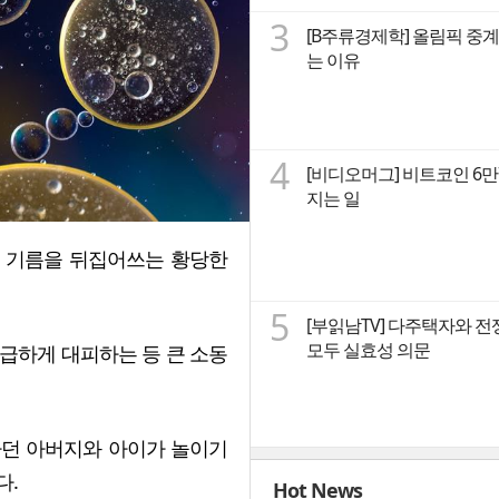
3
[B주류경제학] 올림픽 중계
는 이유
4
[비디오머그] 비트코인 6
지는 일
 기름을 뒤집어쓰는 황당한
5
[부읽남TV] 다주택자와 전
모두 실효성 의문
긴급하게 대피하는 등 큰 소동
타던 아버지와 아이가 놀이기
다.
Hot News