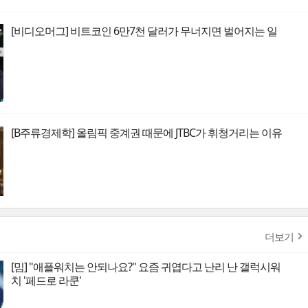
[비디오머그] 비트코인 6만7천 달러가 무너지면 벌어지는 일
[B주류경제학] 올림픽 중계권 때문에 JTBC가 휘청거리는 이유
더보기
[밈] "애플워치는 안되나요?" 요즘 귀엽다고 난리 난 갤럭시워
치 '페드로 라쿤'