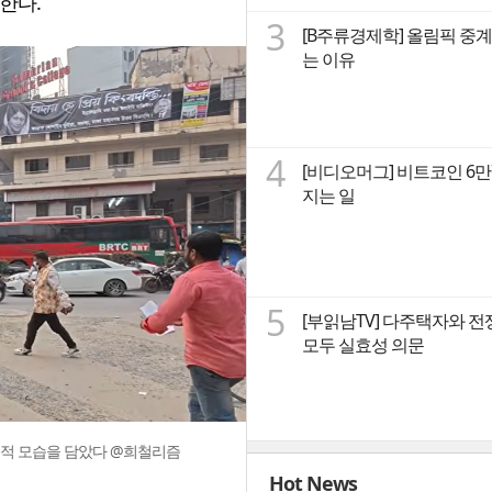
한다.
3
[B주류경제학] 올림픽 중계
는 이유
4
[비디오머그] 비트코인 6
지는 일
5
[부읽남TV] 다주택자와 전
모두 실효성 의문
충격적 모습을 담았다 @희철리즘
Hot News