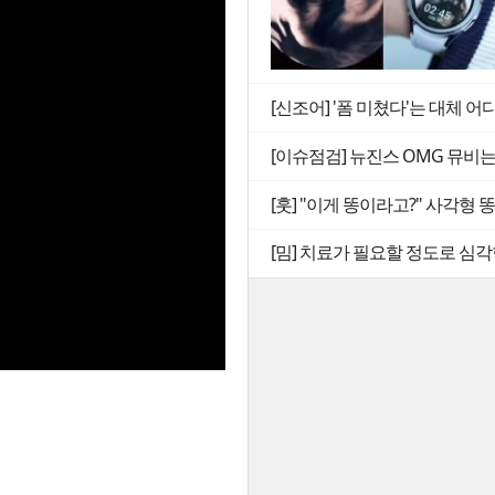
[신조어] '폼 미쳤다'는 대체 어
[이슈점검] 뉴진스 OMG 뮤비
[훗] "이게 똥이라고?" 사각형
[밈] 치료가 필요할 정도로 심각