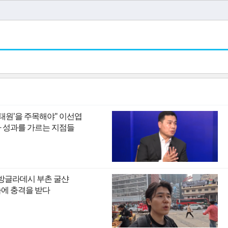
이태원'을 주목해야" 이선엽
I 시대 투자 성과를 가르는 지점들
 방글라데시 부촌 굴샨
모습에 충격을 받다