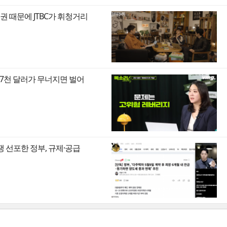
권 때문에 JTBC가 휘청거리
만7천 달러가 무너지면 벌어
쟁 선포한 정부, 규제·공급