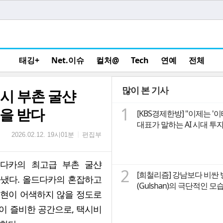
태깅+
Net.이슈
컬처@
Tech
연예
전체
많이 본 기사
시 부촌 굴샨
1
격을 받다
[KBS경제한방] "이제는 '
대표가 말하는 A
편집부
|
2026.02.12. 19시01분
 다카의 최고급 부촌 굴샨
2
[희철리즘] 강남보다 비싼
담아냈다. 올드다카의 혼잡하고
(Gulshan)의 극단적인 
표현이 어색하지 않을 정도로
이 즐비한 공간으로, 택시비