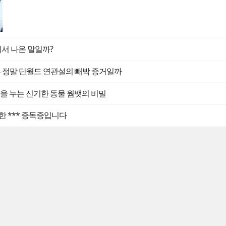
디서 나온 말일까?
는 정말 단월드 연관설의 빼박 증거일까
 똥을 누는 신기한 동물 웜뱃의 비밀
한 *** 증독증입니다