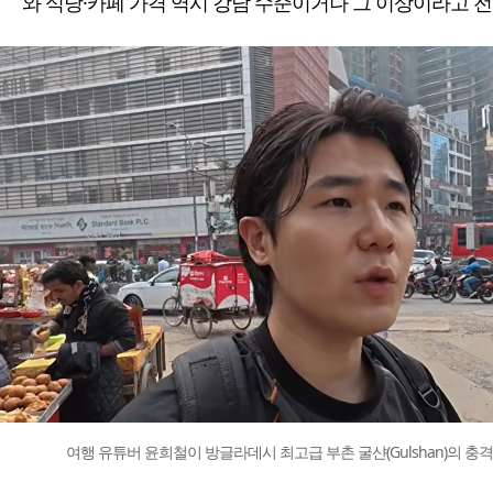
와 식당·카페 가격 역시 강남 수준이거나 그 이상이라고 전
여행 유튜버 윤희철이 방글라데시 최고급 부촌 굴샨(Gulshan)의 