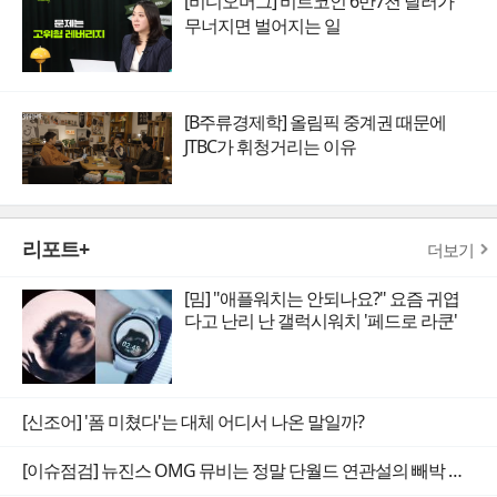
[비디오머그] 비트코인 6만7천 달러가
무너지면 벌어지는 일
[B주류경제학] 올림픽 중계권 때문에
JTBC가 휘청거리는 이유
리포트+
더보기
[밈] "애플워치는 안되나요?" 요즘 귀엽
다고 난리 난 갤럭시워치 '페드로 라쿤'
[신조어] '폼 미쳤다'는 대체 어디서 나온 말일까?
[이슈점검] 뉴진스 OMG 뮤비는 정말 단월드 연관설의 빼박 증거일까