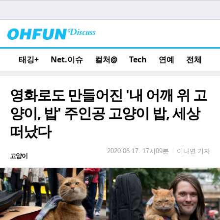
태깅+
Net.이슈
컬처@
Tech
연예
전체
영화로도 만들어진 '내 어깨 위 고
양이, 밥' 주인공 고양이 밥, 세상
떠났다
이나연 기자
|
2020.06.17. 17시09분
고양이