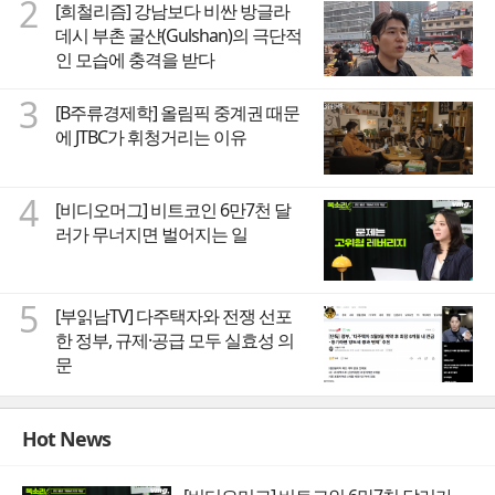
2
[희철리즘] 강남보다 비싼 방글라
데시 부촌 굴샨(Gulshan)의 극단적
인 모습에 충격을 받다
3
[B주류경제학] 올림픽 중계권 때문
에 JTBC가 휘청거리는 이유
4
[비디오머그] 비트코인 6만7천 달
러가 무너지면 벌어지는 일
5
[부읽남TV] 다주택자와 전쟁 선포
한 정부, 규제·공급 모두 실효성 의
문
Hot News