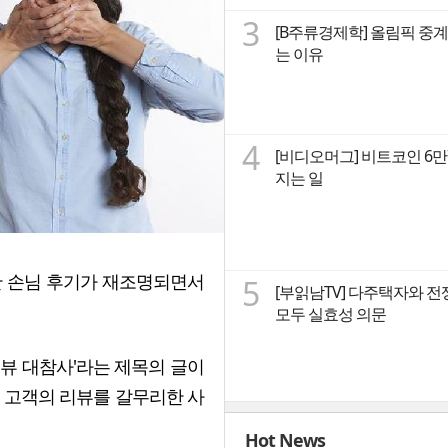
3
[B주류경제학] 올림픽 중계
는 이유
4
[비디오머그] 비트코인 6
지는 일
한 손님 후기가 재조명되면서
5
[부읽남TV] 다주택자와 전
모두 실효성 의문
리뷰 대참사'라는 제목의 글이
긴 고객의 리뷰를 갈무리한 사
Hot News