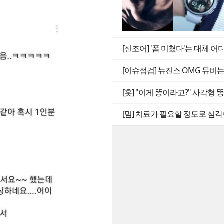
[신조어] '폼 미쳤다'는 대체 어
[이슈점검] 뉴진스 OMG 뮤비
[훗] "이게 똥이라고?" 사각형
[밈] 치료가 필요할 정도로 심각