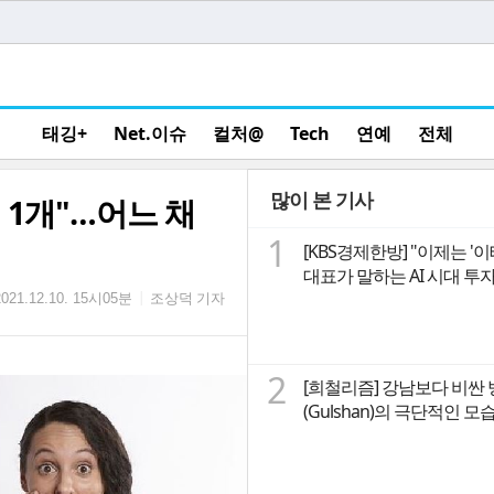
태깅+
Net.이슈
컬처@
Tech
연예
전체
많이 본 기사
 1개"…어느 채
1
[KBS경제한방] "이제는 '
대표가 말하는 A
조상덕 기자
|
2021.12.10. 15시05분
2
[희철리즘] 강남보다 비싼
(Gulshan)의 극단적인 