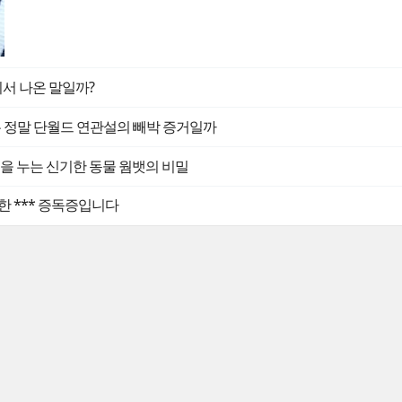
디서 나온 말일까?
는 정말 단월드 연관설의 빼박 증거일까
 똥을 누는 신기한 동물 웜뱃의 비밀
한 *** 증독증입니다