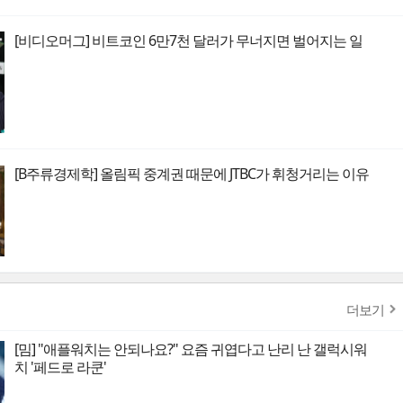
[비디오머그] 비트코인 6만7천 달러가 무너지면 벌어지는 일
[B주류경제학] 올림픽 중계권 때문에 JTBC가 휘청거리는 이유
더보기
[밈] "애플워치는 안되나요?" 요즘 귀엽다고 난리 난 갤럭시워
치 '페드로 라쿤'