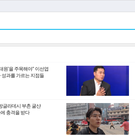
이태원'을 주목해야" 이선엽
I 시대 투자 성과를 가르는 지점들
 방글라데시 부촌 굴샨
모습에 충격을 받다