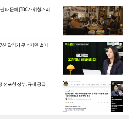
권 때문에 JTBC가 휘청거리
만7천 달러가 무너지면 벌어
쟁 선포한 정부, 규제·공급