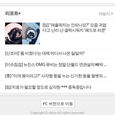
리포트+
더보기
[밈] "애플워치는 안되나요?" 요즘 귀엽
다고 난리 난 갤럭시워치 '페드로 라쿤'
[신조어] '폼 미쳤다'는 대체 어디서 나온 말일까?
[이슈점검] 뉴진스 OMG 뮤비는 정말 단월드 연관설의 빼박 증거일까
[훗] "이게 똥이라고?" 사각형 똥을 누는 신기한 동물 웜뱃의 비밀
[밈] 치료가 필요할 정도로 심각한 *** 증독증입니다
PC 버전으로 이동
Copyright © ohfun All rights reserved.