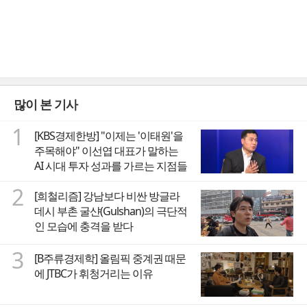
많이 본 기사
1
[KBS경제한방] "이제는 '이태원'을
주목해야" 이선엽 대표가 말하는
AI 시대 투자 성과를 가르는 지점들
2
[희철리즘] 강남보다 비싼 방글라
데시 부촌 굴샨(Gulshan)의 극단적
인 모습에 충격을 받다
3
[B주류경제학] 올림픽 중계권 때문
에 JTBC가 휘청거리는 이유