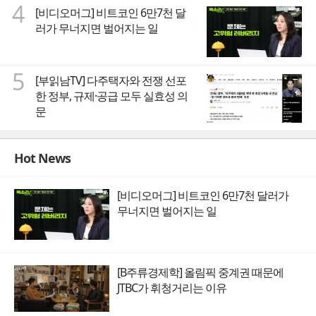
4
[비디오머그] 비트코인 6만7천 달
러가 무너지면 벌어지는 일
5
[부읽남TV] 다주택자와 전쟁 선포
한 정부, 규제·공급 모두 실효성 의
문
Hot News
[비디오머그] 비트코인 6만7천 달러가
무너지면 벌어지는 일
[B주류경제학] 올림픽 중계권 때문에
JTBC가 휘청거리는 이유