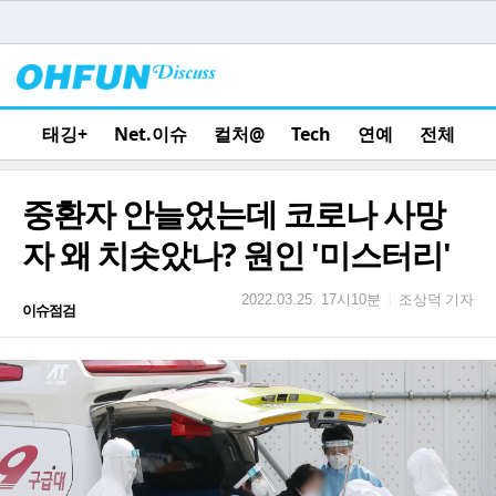
태깅+
Net.이슈
컬처@
Tech
연예
전체
중환자 안늘었는데 코로나 사망
자 왜 치솟았나? 원인 '미스터리'
조상덕 기자
|
2022.03.25. 17시10분
이슈점검