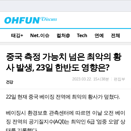
태깅+
Net.이슈
컬처@
Tech
연예
전체
중국 측정 가능치 넘은 최악의 황
사 발생, 23일 한반도 영향은?
편집부
|
2023.03.22. 15시38분
건강
22일 현재 중국 베이징 전역에 최악의 황사가 덮쳤다.
베이징시 환경보호 관측센터에 따르면 이날 오전 베이
징 전역의 공기질지수(AQI)는 최악인 6급 ‘엄중 오염’ 상
태를 기록했다.