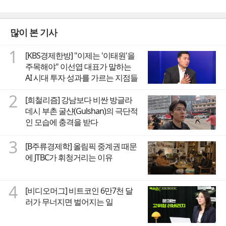
많이 본 기사
1
[KBS경제한방] "이제는 '이태원'을
주목해야" 이선엽 대표가 말하는
AI 시대 투자 성과를 가르는 지점들
2
[희철리즘] 강남보다 비싼 방글라
데시 부촌 굴샨(Gulshan)의 극단적
인 모습에 충격을 받다
3
[B주류경제학] 올림픽 중계권 때문
에 JTBC가 휘청거리는 이유
4
[비디오머그] 비트코인 6만7천 달
러가 무너지면 벌어지는 일