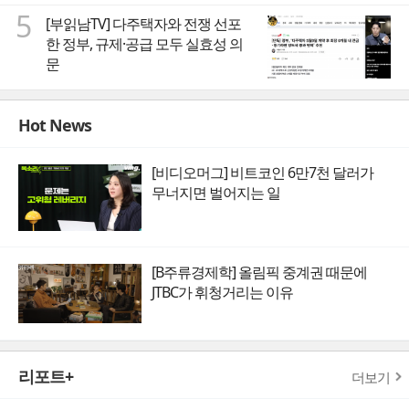
5
[부읽남TV] 다주택자와 전쟁 선포
한 정부, 규제·공급 모두 실효성 의
문
Hot News
[비디오머그] 비트코인 6만7천 달러가
무너지면 벌어지는 일
[B주류경제학] 올림픽 중계권 때문에
JTBC가 휘청거리는 이유
리포트+
더보기