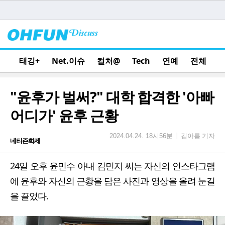
태깅+
Net.이슈
컬처@
Tech
연예
전체
"윤후가 벌써?" 대학 합격한 '아빠
어디가' 윤후 근황
김아름 기자
|
2024.04.24. 18시56분
네티즌화제
24일 오후 윤민수 아내 김민지 씨는 자신의 인스타그램
에 윤후와 자신의 근황을 담은 사진과 영상을 올려 눈길
을 끌었다.