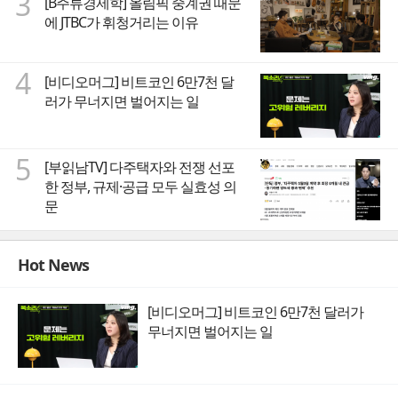
3
[B주류경제학] 올림픽 중계권 때문
에 JTBC가 휘청거리는 이유
4
[비디오머그] 비트코인 6만7천 달
러가 무너지면 벌어지는 일
5
[부읽남TV] 다주택자와 전쟁 선포
한 정부, 규제·공급 모두 실효성 의
문
Hot News
[비디오머그] 비트코인 6만7천 달러가
무너지면 벌어지는 일