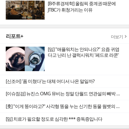
[B주류경제학] 올림픽 중계권 때문에
JTBC가 휘청거리는 이유
리포트+
더보기
[밈] "애플워치는 안되나요?" 요즘 귀엽
다고 난리 난 갤럭시워치 '페드로 라쿤'
[신조어] '폼 미쳤다'는 대체 어디서 나온 말일까?
[이슈점검] 뉴진스 OMG 뮤비는 정말 단월드 연관설의 빼박 증거일까
[훗] "이게 똥이라고?" 사각형 똥을 누는 신기한 동물 웜뱃의 비밀
[밈] 치료가 필요할 정도로 심각한 *** 증독증입니다