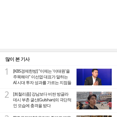
많이 본 기사
1
[KBS경제한방] "이제는 '이태원'을
주목해야" 이선엽 대표가 말하는
AI 시대 투자 성과를 가르는 지점들
2
[희철리즘] 강남보다 비싼 방글라
데시 부촌 굴샨(Gulshan)의 극단적
인 모습에 충격을 받다