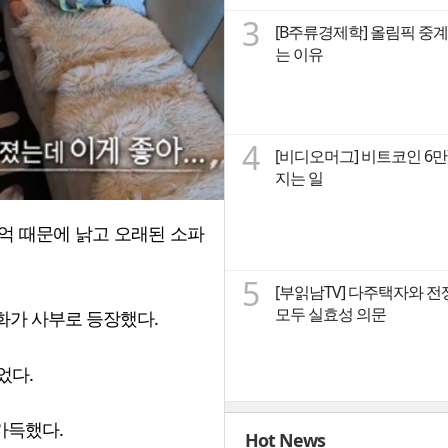
3
[B주류경제학] 올림픽 중계
는 이유
4
[비디오머그] 비트코인 6
지는 일
추억 때문에 낡고 오래된 소파
5
[부읽남TV] 다주택자와 전
모두 실효성 의문
정화가 사부로 등장했다.
었다.
가득했다.
Hot News