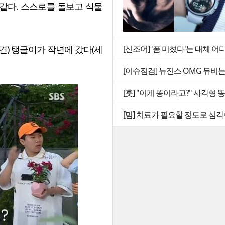
 같다. 스스로를 돌보고 식물
려견) 탱글이가 작년에 갔다(세
[신조어] '폼 미쳤다'는 대체 어
[이슈점검] 뉴진스 OMG 뮤비
[훗] "이게 똥이라고?" 사각형
[밈] 치료가 필요할 정도로 심각