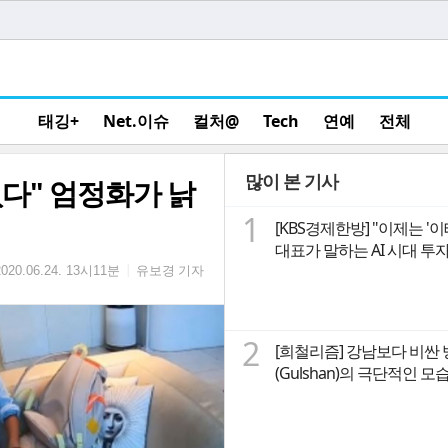
태깅+
Net.이슈
컬처@
Tech
연예
전체
많이 본 기사
 없다" 엄정화가 낡
1
[KBS경제한방] "이제는 '
대표가 말하는 A
유보경 기자
|
2020.06.24. 13시11분
2
[희철리즘] 강남보다 비싼
(Gulshan)의 극단적인 