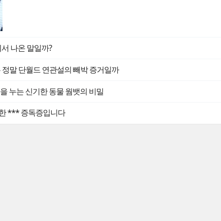
디서 나온 말일까?
는 정말 단월드 연관설의 빼박 증거일까
 똥을 누는 신기한 동물 웜뱃의 비밀
한 *** 증독증입니다