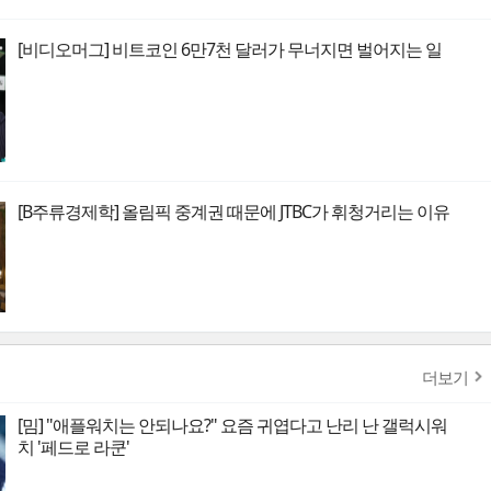
[비디오머그] 비트코인 6만7천 달러가 무너지면 벌어지는 일
[B주류경제학] 올림픽 중계권 때문에 JTBC가 휘청거리는 이유
더보기
[밈] "애플워치는 안되나요?" 요즘 귀엽다고 난리 난 갤럭시워
치 '페드로 라쿤'