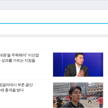
이태원'을 주목해야" 이선엽
I 시대 투자 성과를 가르는 지점들
 방글라데시 부촌 굴샨
모습에 충격을 받다