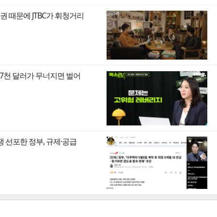
권 때문에 JTBC가 휘청거리
만7천 달러가 무너지면 벌어
쟁 선포한 정부, 규제·공급