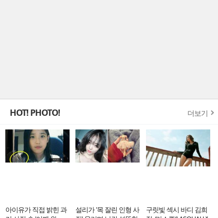
HOT! PHOTO!
더보기
아이유가 직접 밝힌 과
설리가 '목 잘린 인형 사
구릿빛 섹시 바디 김희