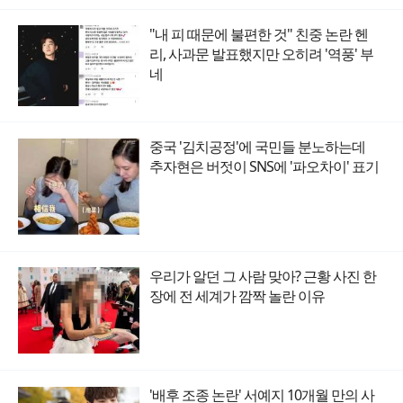
"내 피 때문에 불편한 것" 친중 논란 헨
리, 사과문 발표했지만 오히려 '역풍' 부
네
중국 '김치공정'에 국민들 분노하는데
추자현은 버젓이 SNS에 '파오차이' 표기
우리가 알던 그 사람 맞아? 근황 사진 한
장에 전 세계가 깜짝 놀란 이유
'배후 조종 논란' 서예지 10개월 만의 사