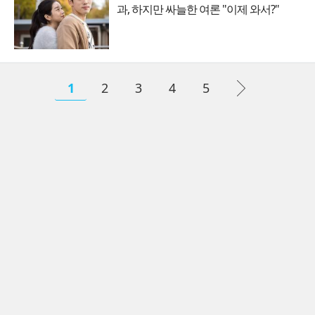
과, 하지만 싸늘한 여론 "이제 와서?"
1
2
3
4
5