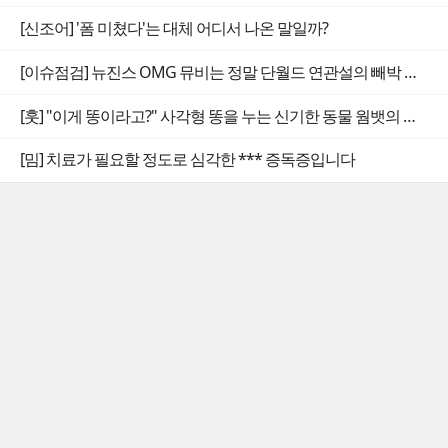
[신조어] '폼 미쳤다'는 대체 어디서 나온 말일까?
[이슈점검] 뉴진스 OMG 뮤비는 정말 단월드 연관설의 빼박 증거일까
[훗] "이게 똥이라고?" 사각형 똥을 누는 신기한 동물 웜뱃의 비밀
[밈] 치료가 필요할 정도로 심각한 *** 증독증입니다