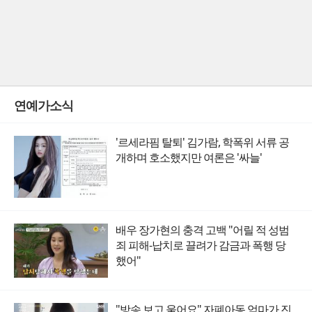
연예가소식
'르세라핌 탈퇴' 김가람, 학폭위 서류 공
개하며 호소했지만 여론은 '싸늘'
배우 장가현의 충격 고백 "어릴 적 성범
죄 피해-납치로 끌려가 감금과 폭행 당
했어"
"방송 보고 울어요" 자폐아동 엄마가 진