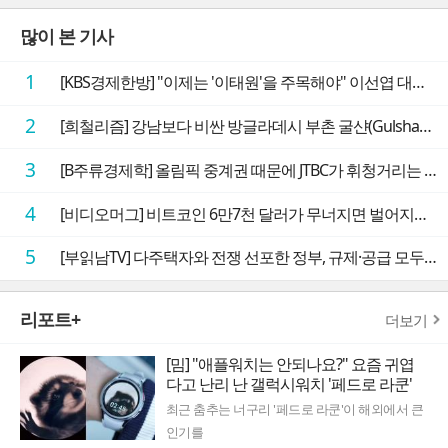
많이 본 기사
1
[KBS경제한방] "이제는 '이태원'을 주목해야" 이선엽 대표가 말하는 AI 시대 투자 성과를 가르는 지점들
2
[희철리즘] 강남보다 비싼 방글라데시 부촌 굴샨(Gulshan)의 극단적인 모습에 충격을 받다
3
[B주류경제학] 올림픽 중계권 때문에 JTBC가 휘청거리는 이유
4
[비디오머그] 비트코인 6만7천 달러가 무너지면 벌어지는 일
5
[부읽남TV] 다주택자와 전쟁 선포한 정부, 규제·공급 모두 실효성 의문
리포트+
더보기
[밈] "애플워치는 안되나요?" 요즘 귀엽
다고 난리 난 갤럭시워치 '페드로 라쿤'
최근 춤추는 너구리 '페드로 라쿤'이 해외에서 큰
인기를