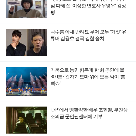
심 다해 쓴 '이상한 변호사 우영우' 감상
평
박수홍 아내-반려묘 루머 모두 '거짓' 유
튜버 김용호 결국 검찰 송치
가뭄으로 농민 힘든데 한 회 공연에 물
300톤? 갑자기 도마 위에 오른 싸이 '흠
뻑쇼'
'D.P.'에서 맹활약한 배우 조현철, 부친상
조의금 군인권센터에 기부