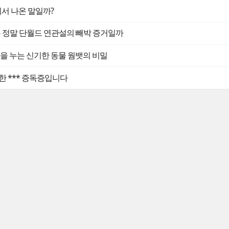
디서 나온 말일까?
는 정말 단월드 연관설의 빼박 증거일까
 똥을 누는 신기한 동물 웜뱃의 비밀
한 *** 증독증입니다