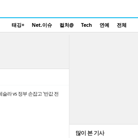
태깅+
Net.이슈
컬처@
Tech
연예
전체
테슬라 vs 정부 손잡고 '반값 전
많이 본 기사