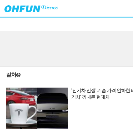
컬처@
'전기차 전쟁' 기습 가격 인하한 
기차' 꺼내든 현대차