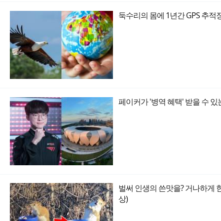
둑수리의 몸에 1년간 GPS 추적장
페이커가 '병역 혜택' 받을 수 
벌써 인생의 쓴맛을? 거나하게 한
상)