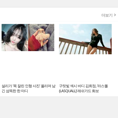
더보기
설리가 '목 잘린 인형 사진' 올리며 남
구릿빛 섹시 바디 김희정, ‘라스퀄
긴 섬뜩한 한 마디
(LASQUALL)’ 래쉬가드 화보