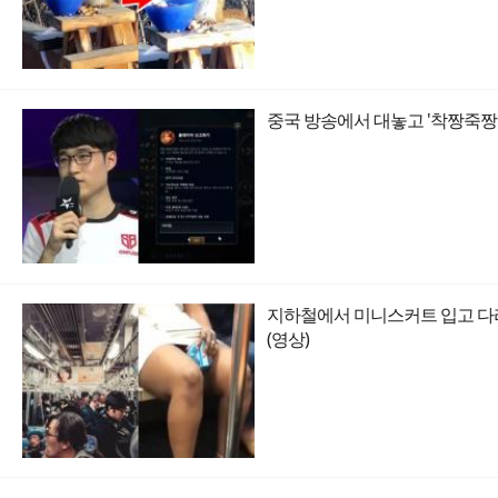
중국 방송에서 대놓고 '착짱죽짱
지하철에서 미니스커트 입고 다리
(영상)