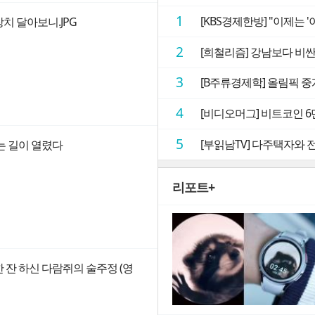
1
[KBS경제한방] "이제는 '
치 달아보니.JPG
2
[희철리즘] 강남보다 비싼
3
[B주류경제학] 올림픽 중
4
[비디오머그] 비트코인 
5
[부읽남TV] 다주택자와 
있는 길이 열렸다
리포트+
 잔 하신 다람쥐의 술주정 (영