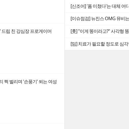
[신조어] '폼 미쳤다'는 대체 어
[이슈점검] 뉴진스 OMG 뮤비
' 드립 친 강심장 프로게이머
[훗] "이게 똥이라고?" 사각형
[밈] 치료가 필요할 정도로 심각
 쩍 벌리며 '손풍기' 쐬는 여성