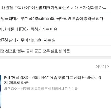
이태원'을 주목해야" 이선엽 대표가 말하는 AI 시대 투자 성과를 가르는 지점들
 방글라데시 부촌 굴샨(Gulshan)의 극단적인 모습에 충격을 받다
계권 때문에 JTBC가 휘청거리는 이유
6만7천 달러가 무너지면 벌어지는 일
전쟁 선포한 정부, 규제·공급 모두 실효성 의문
더보기
[밈] "애플워치는 안되나요?" 요즘 귀엽다고 난리 난 갤럭시워
치 '페드로 라쿤'
최근 춤추는 너구리 '페드로 라쿤'이 해외에서 큰 인기를